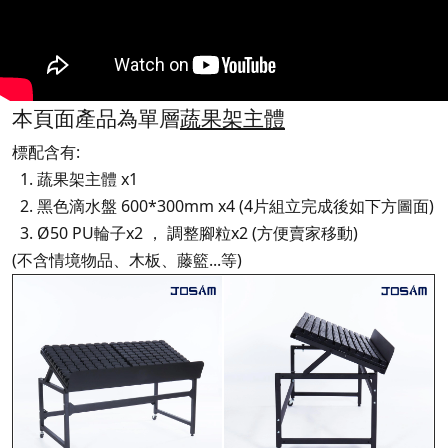
本頁面產品為單層
蔬果架主體
標配含有:
1. 蔬果架主體 x1
2. 黑色滴水盤 600*300mm x4 (4片組立完成後如下方圖面)
3. Ø50 PU輪子x2 ， 調整腳粒x2 (方便賣家移動)
(不含情境物品、木板、藤籃...等)