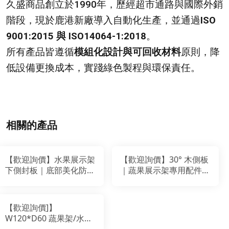
久盛商品創立於1990年，歷經超市通路與國際外銷
階段，現於鹿港新廠導入自動化生產，並通過
ISO
9001:2015 與 ISO14064-1:2018
。
所有產品皆遵循
模組化設計與可回收材料
原則，降
低設備更換成本，實踐綠色製程與環保責任。
相關的產品
【歡迎詢價】水果展示架
【歡迎詢價】30° 木側板
下側封板｜底部美化防塵
｜蔬果展示架專用配件・
遮蔽板｜超市蔬果架專用
木心板貼皮側封板・超市
配件
陳列配件
【歡迎詢價]】
W120*D60 蔬果架/水果
架(雙層)