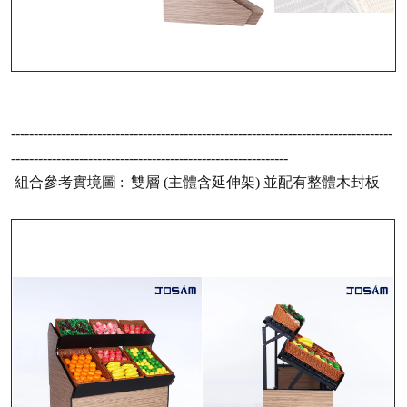
------------------------------------------------------------------------------------
-------------------------------------------------------------
組合參考實境圖 :
雙層 (主體含延伸架) 並配有整體木封板