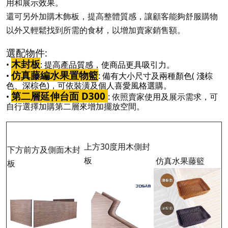
用和展示效果。
還可另外加購木飾板，提高整體質感，讓顧客能夠舒服購物
以外又輕鬆找到所需的食材，以增加賣家銷售額。
選配物件:
木封板
•
: 提高產品質感，使商品更具吸引力。
仿真藤編水果置物籃
•
: 備有大小
尺寸及兩種顏色( 淺棕
色、深棕色)，可依裝潢及個人喜愛風格選購。
第二層延伸台面 D300
•
: 依照賣家使用及展示需求，可
自行選擇加購第二層來增加擺放空間。
上方30度用木側封
下方前方及側面木封
板
仿真水果藤籃
板