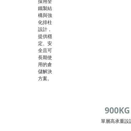
採用全
鐵製結
構與強
化排柱
設計，
提供穩
定、安
全且可
長期使
用的倉
儲解決
方案。
900KG
單層高承重設