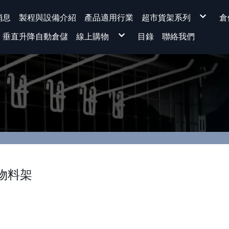
消息
製程與設備介紹
產品適用行業
超市貨架系列
倉
背網超市貨架系列
垂直升降自動倉儲
線上購物
目錄
聯絡我們
平背背板超市貨架
洞洞背板超市貨架
溝槽板超市貨架
★運費專區★
量販型超市貨架
超市貨架
展示架、超市貨架-配
免螺絲角鋼
KD式櫃台
電商包裝桌
蔬果架
蔬果架 |水果架
組裝示意圖
超市貨架 [ 整組 / 連座 ]
貨架主體單品
配件-選配區
櫃台
文具系列
排柱 前柱(量非型)
腳座
前板
背板
棚板組 (棚板+把手)
上蓋
標價軌道
式物料架