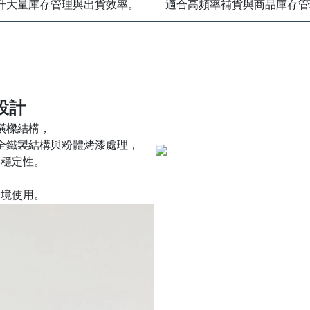
升大量庫存管理與出貨效率。
適合高頻率補貨與商品庫存管
設計
橫樑結構，
全鐵製結構與粉體烤漆處理，
用穩定性。
環境使用。