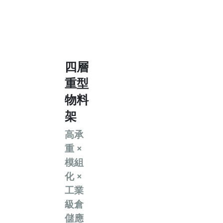
四層
重型
物料
架
高承
重 ×
模組
化 ×
工業
級倉
儲應