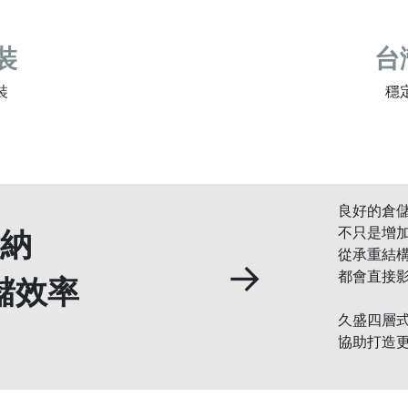
裝
台
裝
穩
良好的倉
納
不只是增
從承重結
→
都會直接
儲效率
久盛四層
協助打造