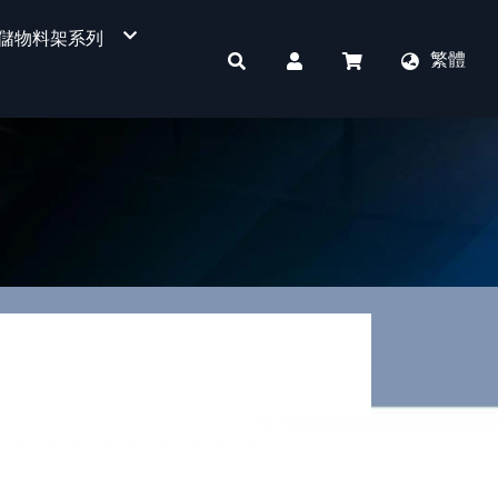
儲物料架系列
繁體
四層式物料架
重型物料架
免螺絲角鋼架
件
單面平背背板超市貨架
單面洞洞背板超市貨架
單面溝槽板超市貨架
單面背網超市貨架
書店、文具店專用
KD收銀櫃台
雙面平背背板超市貨架
雙面洞洞背板超市貨架
雙面溝槽板超市貨架
雙面背網超市貨架
POP看板
掛勾
其他配件區
蔬果架
訂製貨架用燈箱
KD收銀櫃檯
標價軌道
側網