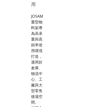
用
JOSAM
重型物
料架專
為高承
重與高
頻率使
用環境
打造，
適用於
倉庫、
物流中
心、工
廠與大
型零售
後場空
間。