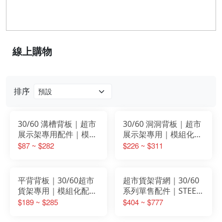
線上購物
排序
30/60 溝槽背板｜超市
30/60 洞洞背板｜超市
展示架專用配件｜模組
展示架專用｜模組化配
化系統｜STEEL鐵製｜
件｜STEEL鐵製｜粉體
$87 ~ $282
$226 ~ $311
防鏽粉體烤漆
烤漆防鏽
平背背板｜30/60超市
超市貨架背網｜30/60
貨架專用｜模組化配件
系列單售配件｜STEEL
｜STEEL鐵製｜獨立販
鐵製｜展示陳列專用背
$189 ~ $285
$404 ~ $777
售
網