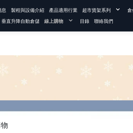
消息
製程與設備介紹
產品適用行業
超市貨架系列
倉
背網超市貨架系列
垂直升降自動倉儲
線上購物
目錄
聯絡我們
平背背板超市貨架
洞洞背板超市貨架
溝槽板超市貨架
★運費專區★
量販型超市貨架
超市貨架
展示架、超市貨架-配
免螺絲角鋼
KD式櫃台
電商包裝桌
蔬果架
蔬果架 |水果架
組裝示意圖
超市貨架 [ 整組 / 連座 ]
貨架主體單品
配件-選配區
櫃台
文具系列
排柱 前柱(量非型)
腳座
前板
背板
棚板組 (棚板+把手)
上蓋
標價軌道
購物