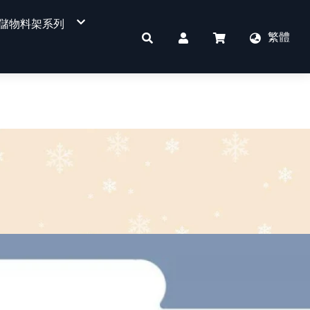
儲物料架系列
繁體
四層式物料架
重型物料架
免螺絲角鋼架
件
單面平背背板超市貨架
單面洞洞背板超市貨架
單面溝槽板超市貨架
單面背網超市貨架
書店、文具店專用
KD收銀櫃台
雙面平背背板超市貨架
雙面洞洞背板超市貨架
雙面溝槽板超市貨架
雙面背網超市貨架
POP看板
掛勾
其他配件區
蔬果架
訂製貨架用燈箱
KD收銀櫃檯
標價軌道
側網