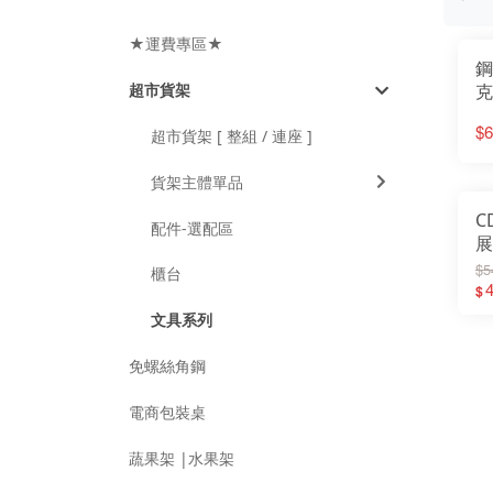
★運費專區★
鋼
超市貨架
克
列
$6
超市貨架 [ 整組 / 連座 ]
行
鐵
貨架主體單品
裝
C
配件-選配區
展
型
$5
櫃台
利
$
S
文具系列
件
免螺絲角鋼
電商包裝桌
蔬果架 |水果架