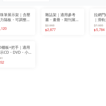
珠筆展示架｜含壓
雜誌架｜適用參考
拉網門
力隔板・可調整陳
書・畫冊・期刊展示
｜滑軌
寬度｜適用文具
｜超市貨架配件｜免
適用文
$2,968
$7,985
,120
・書局｜白色／黑
工具安裝｜STEEL鐵
2,877
店・五
5,784
$
$
灰｜免工具快速安
製・可調整位置｜白
貨架專
色／黑鐵灰
STEE
D棚板+把手｜適用
示CD・DVD・小
書冊｜文具店・便
41
商店展示架配件｜
452
TEEL鐵製陳列架組