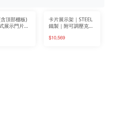
(含頂部棚板)
卡片展示架｜STEEL
式展示門片｜
鐵製｜附可調壓克力
具行・園藝
隔板｜文具行・書
$10,569
金百貨｜超市
局・超商適用
用配件｜
L鐵製