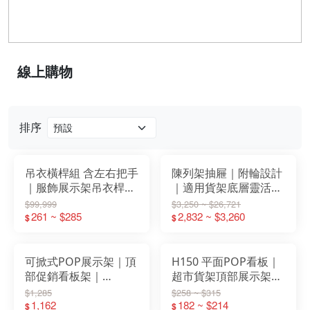
線上購物
排序
吊衣橫桿組 含左右把手
陳列架抽屜｜附輪設計
｜服飾展示架吊衣桿｜
｜適用貨架底層靈活收
貨架吊掛配件
納 W600 W750
$99,999
$3,250 ~ $26,721
W900/W1200
261 ~ $285
W900(mm)
2,832 ~ $3,260
$
$
可掀式POP展示架｜頂
H150 平面POP看板｜
部促銷看板架｜
超市貨架頂部展示架｜
W857mm鐵製看板框
促銷分類資訊看板（白
$1,285
$258 ~ $315
(不含把手)
1,162
色／W600-W1200
182 ~ $214
$
$