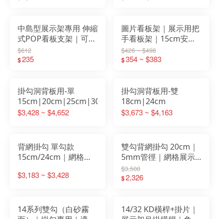
mm）｜JOSAM 展示
配件
中島型展示架專用 伸縮
圖片看板架｜展示用把
式POP看板支架｜可調
手看板架｜15cm安裝
寬｜簡易安裝｜白色
手柄｜促銷分類標示架
$612
$426 ~ $498
235
｜KD式組裝｜白色｜
354 ~ $383
$
$
W90/W120 cm
掛勾洞背板用-單
掛勾洞背板用-雙
15cm|20cm|25cm|30cm
18cm|24cm
$3,428 ~ $4,652
$3,673 ~ $4,163
背網掛勾 單勾款
雙勾背網掛勾 20cm｜
15cm/24cm｜網格展
5mm管徑｜網格展示
示架用｜小物吊掛專用
掛鉤｜吊掛展示專用配
$3,500
$3,183 ~ $3,428
掛鉤｜免工具安裝｜適
件｜適用超市／便利商
2,326
$
用便利商店／五金行／
店／五金行
文具店
14系列雙勾（白砂霧
14/32 KD橫桿+掛片｜