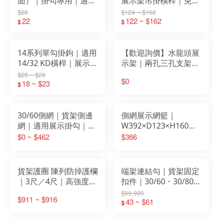
面）｜掛勾專用｜適用
展示架吊掛橫桿｜免螺
14/32 KD橫桿展示架
絲安裝｜掛勾專用配件
$28
$124 ~ $162
22
｜59/74/89cm 三尺寸
122 ~ $162
$
$
可選
14系列單勾掛鉤｜適用
【歡迎詢價】水龍頭展
14/32 KD橫桿｜展示架
示架｜兩孔三孔支架｜
吊掛配件｜白砂色展示
溝槽板貨架配件｜五金
$25 ~ $29
$0
鉤｜17cm/22cm
18 ~ $23
展示專用掛架
$
30/60側網｜貨架側邊
側網展示網籃｜
網｜適用展示掛勾｜免
W392×D123×H160mm
工具安裝｜超市貨架延
吊掛式大容量陳列籃／
$0 ~ $462
$366
伸配件｜STEEL鐵製
展示架配件
貨架護圈 陳列防掉護欄
端架連結勾｜貨架固定
｜3尺／4尺｜高強度鐵
扣件｜30/60・30/80
製展示護欄｜防撞安全
背網／背板專用配件｜
$99,999
$911 ~ $916
條｜適用超市／藥局／
無需工具安裝｜白色／
43 ~ $61
$
便利商店
黑鐵灰｜JOSAM 展示