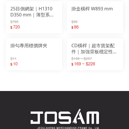
架連接
25目側網架｜H1310
掛盒橫桿 W893 mm
D350 mm｜薄型系列
展示架｜ 左右共用
$785
$98
720
86
$
$
掛勾專用標價牌夾
CD橫桿｜超市貨架配
件｜加強背板穩定性｜
STEEL鐵製｜背板系列
$11
$198 ~ $267
10
補強用・防震防撞
169 ~ $228
$
$