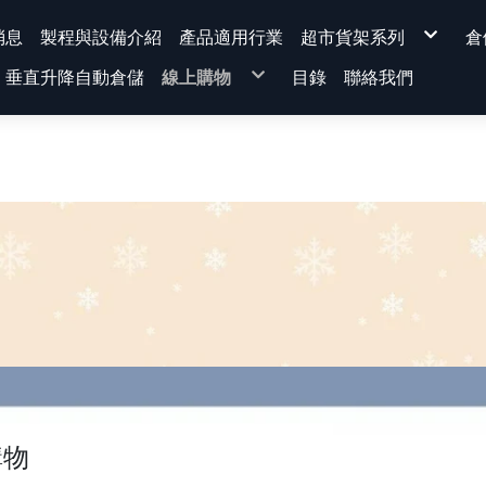
消息
製程與設備介紹
產品適用行業
超市貨架系列
倉
背網超市貨架系列
垂直升降自動倉儲
線上購物
目錄
聯絡我們
平背背板超市貨架
洞洞背板超市貨架
溝槽板超市貨架
★運費專區★
量販型超市貨架
超市貨架
展示架、超市貨架-配
免螺絲角鋼
KD式櫃台
電商包裝桌
蔬果架
蔬果架 |水果架
組裝示意圖
超市貨架 [ 整組 / 連座 ]
貨架主體單品
配件-選配區
櫃台
文具系列
排柱 前柱(量非型)
腳座
前板
背板
棚板組 (棚板+把手)
上蓋
標價軌道
購物