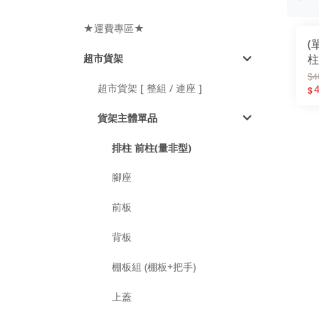
★運費專區★
(
超市貨架
柱
立
$4
超市貨架 [ 整組 / 連座 ]
1
4
$
(
貨架主體單品
排柱 前柱(量非型)
腳座
前板
背板
棚板組 (棚板+把手)
上蓋