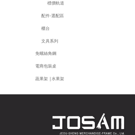
標價軌道
配件-選配區
櫃台
文具系列
免螺絲角鋼
電商包裝桌
蔬果架 |水果架