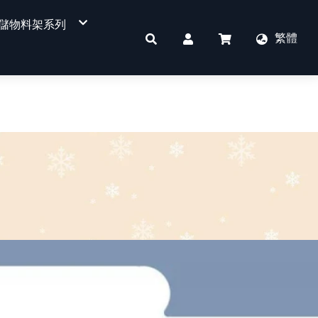
儲物料架系列
繁體
四層式物料架
重型物料架
免螺絲角鋼架
件
單面平背背板超市貨架
單面洞洞背板超市貨架
單面溝槽板超市貨架
單面背網超市貨架
書店、文具店專用
KD收銀櫃台
雙面平背背板超市貨架
雙面洞洞背板超市貨架
雙面溝槽板超市貨架
雙面背網超市貨架
POP看板
掛勾
其他配件區
蔬果架
訂製貨架用燈箱
KD收銀櫃檯
標價軌道
側網