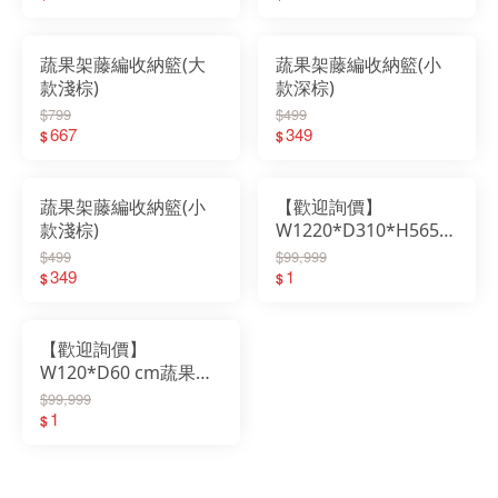
蔬果架藤編收納籃(大
蔬果架藤編收納籃(小
款淺棕)
款深棕)
$799
$499
667
349
$
$
蔬果架藤編收納籃(小
【歡迎詢價】
款淺棕)
W1220*D310*H565
水果架延伸架
$499
$99,999
349
1
$
$
【歡迎詢價】
W120*D60 cm蔬果架/
水果架主體(單層)
$99,999
1
$