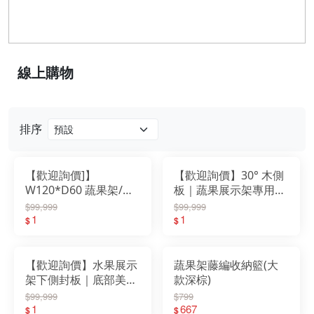
線上購物
排序
【歡迎詢價]】
【歡迎詢價】30° 木側
W120*D60 蔬果架/水
板｜蔬果展示架專用配
果架(雙層)
件・木心板貼皮側封
$99,999
$99,999
1
板・超市陳列配件
1
$
$
【歡迎詢價】水果展示
蔬果架藤編收納籃(大
架下側封板｜底部美化
款深棕)
防塵遮蔽板｜超市蔬果
$99,999
$799
架專用配件
1
667
$
$