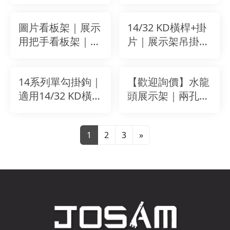
展示架｜促銷分類
架｜可調寬｜簡易
資訊看板（白色／
安裝｜白色
圖片看板架｜展示
14/32 KD橫桿+掛
W600-W1200
用把手看板架｜
片｜展示架吊掛橫
mm）｜JOSAM
15cm安裝手柄｜
桿｜免螺絲安裝｜
展示配件
促銷分類標示架｜
掛勾專用配件｜
14系列單勾掛鉤｜
【歡迎詢價】水龍
KD式組裝｜白色
59/74/89cm 三尺
適用14/32 KD橫桿
頭展示架｜兩孔三
｜W90/W120 cm
寸可選
｜展示架吊掛配件
孔支架｜溝槽板貨
｜白砂色展示鉤｜
架配件｜五金展示
1
2
3
»
17cm/22cm
專用掛架