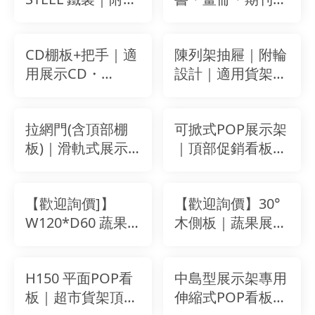
具快速安裝
調壓克力隔板｜文
示｜超市貨架配件
具行・書局・超商
｜免工具安裝｜
CD棚板+把手｜適
陳列架抽屜｜附輪
適用
STEEL鐵製・可調
用展示CD・
設計｜適用貨架底
整位置｜白色／黑
DVD・小型書冊｜
層靈活收納 W600
鐵灰
文具店・便利商店
W750 W900(mm)
拉網門(含頂部棚
可掀式POP展示架
展示架配件｜
板)｜滑軌式展示
｜頂部促銷看板架
STEEL鐵製陳列架
門片｜適用文具
｜W857mm鐵製
組件
行・園藝店・五金
看板框 (不含把手)
【歡迎詢價]】
【歡迎詢價】30°
百貨｜超市貨架專
W120*D60 蔬果
木側板｜蔬果展示
用配件｜STEEL鐵
架/水果架(雙層)
架專用配件・木心
製
板貼皮側封板・超
H150 平面POP看
中島型展示架專用
市陳列配件
板｜超市貨架頂部
伸縮式POP看板支