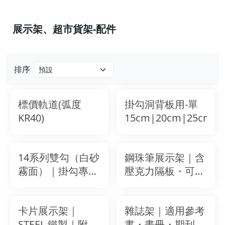
展示架、超市貨架-配件
排序
標價軌道(弧度
掛勾洞背板用-單
KR40)
15cm|20cm|25cm|3
14系列雙勾（白砂
鋼珠筆展示架｜含
霧面）｜掛勾專用
壓克力隔板・可調
｜適用14/32 KD橫
整陳列寬度｜適用
桿展示架
文具行・書局｜白
卡片展示架｜
雜誌架｜適用參考
色／黑鐵灰｜免工
STEEL 鐵製｜附可
書・畫冊・期刊展