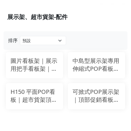
展示架、超市貨架-配件
排序
圖片看板架｜展示
中島型展示架專用
用把手看板架｜
伸縮式POP看板支
15cm安裝手柄｜
架｜可調寬｜簡易
促銷分類標示架｜
安裝｜白色
H150 平面POP看
可掀式POP展示架
KD式組裝｜白色
板｜超市貨架頂部
｜頂部促銷看板架
｜W90/W120 cm
展示架｜促銷分類
｜W857mm鐵製
資訊看板（白色／
看板框 (不含把手)
W600-W1200