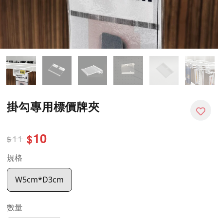
掛勾專用標價牌夾
10
11
$
$
規格
W5cm*D3cm
數量