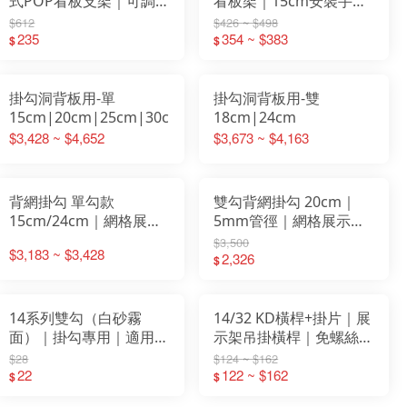
式POP看板支架｜可調
看板架｜15cm安裝手柄
寬｜簡易安裝｜白色
｜促銷分類標示架｜KD
$612
$426 ~ $498
235
式組裝｜白色｜
354 ~ $383
$
$
W90/W120 cm
掛勾洞背板用-單
掛勾洞背板用-雙
15cm|20cm|25cm|30cm
18cm|24cm
$3,428 ~ $4,652
$3,673 ~ $4,163
背網掛勾 單勾款
雙勾背網掛勾 20cm｜
15cm/24cm｜網格展示
5mm管徑｜網格展示掛
架用｜小物吊掛專用掛鉤
鉤｜吊掛展示專用配件｜
$3,500
$3,183 ~ $3,428
｜免工具安裝｜適用便利
適用超市／便利商店／五
2,326
$
商店／五金行／文具店
金行
14系列雙勾（白砂霧
14/32 KD橫桿+掛片｜展
面）｜掛勾專用｜適用
示架吊掛橫桿｜免螺絲安
14/32 KD橫桿展示架
裝｜掛勾專用配件｜
$28
$124 ~ $162
22
59/74/89cm 三尺寸可選
122 ~ $162
$
$