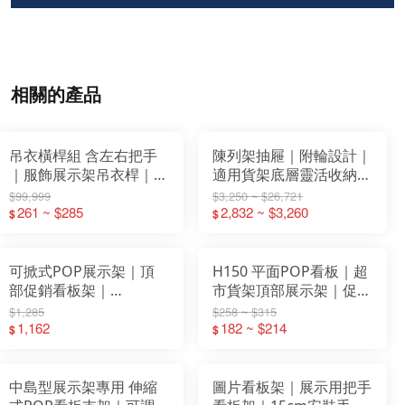
相關的產品
吊衣橫桿組 含左右把手
陳列架抽屜｜附輪設計｜
｜服飾展示架吊衣桿｜貨
適用貨架底層靈活收納
架吊掛配件
W600 W750 W900(mm)
$99,999
$3,250 ~ $26,721
W900/W1200
261 ~ $285
2,832 ~ $3,260
$
$
可掀式POP展示架｜頂
H150 平面POP看板｜超
部促銷看板架｜
市貨架頂部展示架｜促銷
W857mm鐵製看板框
分類資訊看板（白色／
$1,285
$258 ~ $315
(不含把手)
1,162
W600-W1200 mm）｜
182 ~ $214
$
$
JOSAM 展示配件
中島型展示架專用 伸縮
圖片看板架｜展示用把手