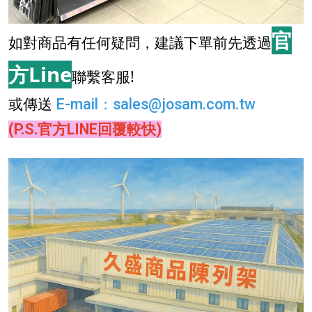
官
如對商品有任何疑問，建議下單前先透過
方Line
聯繫客服!
或傳送
E-mail
：
sales@josam.com.tw
(P.S.官方LINE回覆較快)