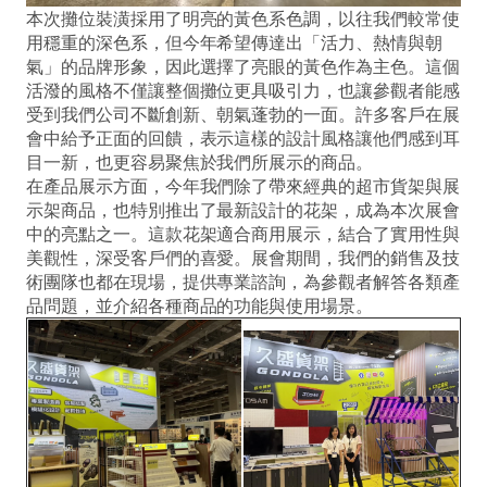
本次攤位裝潢採用了明亮的黃色系色調，以往我們較常使
用穩重的深色系，但今年希望傳達出「活力、熱情與朝
氣」的品牌形象，因此選擇了亮眼的黃色作為主色。這個
活潑的風格不僅讓整個攤位更具吸引力，也讓參觀者能感
受到我們公司不斷創新、朝氣蓬勃的一面。許多客戶在展
會中給予正面的回饋，表示這樣的設計風格讓他們感到耳
目一新，也更容易聚焦於我們所展示的商品。
在產品展示方面，今年我們除了帶來經典的超市貨架與展
示架商品，也特別推出了最新設計的花架，成為本次展會
中的亮點之一。這款花架適合商用展示，結合了實用性與
美觀性，深受客戶們的喜愛。展會期間，我們的銷售及技
術團隊也都在現場，提供專業諮詢，為參觀者解答各類產
品問題，並介紹各種商品的功能與使用場景。