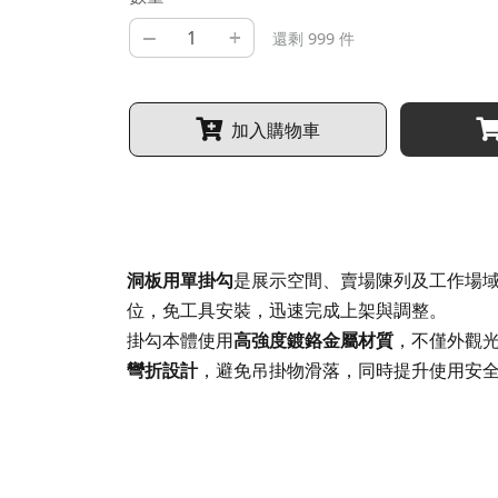
–
+
還剩 999 件
加入購物車
洞板用單掛勾
是展示空間、賣場陳列及工作場域
位，免工具安裝，迅速完成上架與調整。
掛勾本體使用
高強度鍍鉻金屬材質
，不僅外觀
彎折設計
，避免吊掛物滑落，同時提升使用安