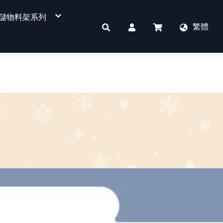
儲物料架系列
繁體
四層式物料架
重型物料架
免螺絲角鋼架
件
單面平背背板超市貨架
單面洞洞背板超市貨架
單面溝槽板超市貨架
單面背網超市貨架
書店、文具店專用
KD收銀櫃台
雙面平背背板超市貨架
雙面洞洞背板超市貨架
雙面溝槽板超市貨架
雙面背網超市貨架
POP看板
掛勾
其他配件區
蔬果架
訂製貨架用燈箱
KD收銀櫃檯
標價軌道
側網