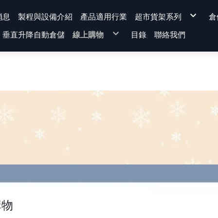
消息
製程與設備介紹
產品適用行業
超市貨架系列
倉
背網超市貨架系列
垂直升降自動倉儲
線上購物
目錄
聯絡我們
平背背板超市貨架
洞洞背板超市貨架
溝槽板超市貨架
★運費專區★
量販型超市貨架
超市貨架
展示架、超市貨架-配
免螺絲角鋼
KD式櫃台
電商包裝桌
蔬果架
蔬果架 |水果架
組裝示意圖
超市貨架 [ 整組 / 連座 ]
貨架主體單品
配件-選配區
櫃台
文具系列
排柱 前柱(量非型)
腳座
前板
背板
棚板組 (棚板+把手)
上蓋
標價軌道
購物