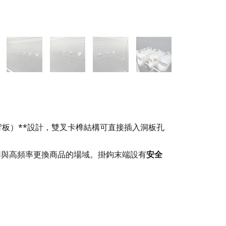
板）**設計，雙叉卡榫結構可直接插入洞板孔
用與高頻率更換商品的場域。掛鉤末端設有
安全