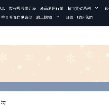
消息
製程與設備介紹
產品適用行業
超市貨架系列
倉
背網超市貨架系列
垂直升降自動倉儲
線上購物
目錄
聯絡我們
平背背板超市貨架
洞洞背板超市貨架
溝槽板超市貨架
★運費專區★
量販型超市貨架
超市貨架
展示架、超市貨架-配
免螺絲角鋼
KD式櫃台
電商包裝桌
蔬果架
蔬果架 |水果架
組裝示意圖
超市貨架 [ 整組 / 連座 ]
貨架主體單品
配件-選配區
櫃台
文具系列
排柱 前柱(量非型)
腳座
前板
背板
棚板組 (棚板+把手)
上蓋
標價軌道
購物