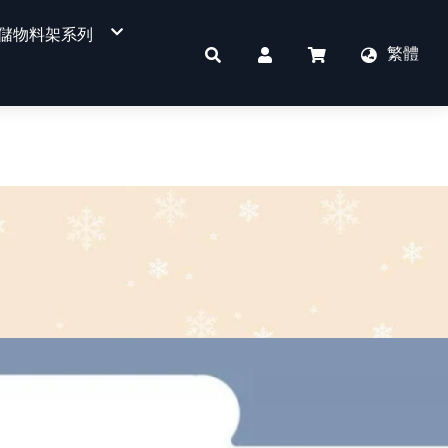
儲物料架系列
繁體
四層式物料架
重型物料架
免螺絲角鋼架
件
單面平背背板超市貨架
單面洞洞背板超市貨架
單面溝槽板超市貨架
單面背網超市貨架
書店、文具店專用
KD收銀櫃台
雙面平背背板超市貨架
雙面洞洞背板超市貨架
雙面溝槽板超市貨架
雙面背網超市貨架
POP看板
掛勾
其他配件區
蔬果架
訂製貨架用燈箱
KD收銀櫃檯
標價軌道
側網