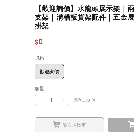
【歡迎詢價】水龍頭展示架｜
支架｜溝槽板貨架配件｜五金
掛架
0
$
規格
歡迎詢價
數量
–
+
還剩 999 件
加入購物車