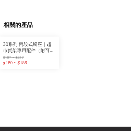
相關的產品
30系列 兩段式腳座｜超
市貨架專用配件（附可調
式腳粒）
$187 ~ $217
160 ~ $186
$