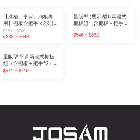
【溝槽、平背、洞板專
量販型 (展示)雙U兩段式
用】棚板含把手 x 2支|
棚板組（含棚板＋把手
層板|鐵棚板| Shelf
*2）｜適用背網・中空
$250 ~ $700
$546 ~ $632
233 ~ $649
背板｜超市貨架專用｜
$
STEEL鐵製
量販型 平背兩段式棚板
組（含棚板＋把手*2）
｜適用平背背板・洞洞背
$571 ~ $719
板・溝槽板｜超市貨架專
用｜STEEL鐵製