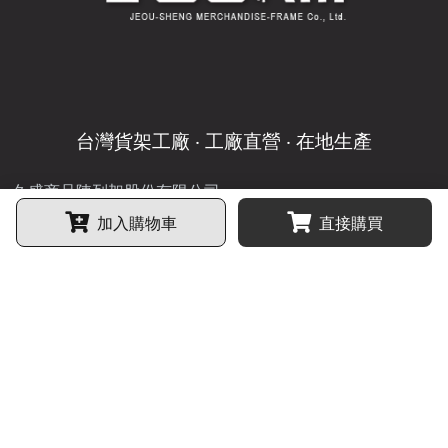
台灣貨架工廠 ‧ 工廠直營 ‧ 在地生產
久盛商品陳列架股份有限公司
JEOU-SHENG MERCHANDISE-FRAME Co., Ltd.
加入購物車
直接購買
TEL：886-4-7613756
FAX：886-4-7629915
LINE ID
@josam
：
E-mail
sales@josam.com.tw
：
ADD
505 彰化縣鹿港鎮鹿科路6號
：