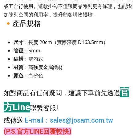
或五金行使用。這款掛勾不僅讓商品陳列更有條理，也能增
加陳列空間的利用率，提升顧客購物體驗。
🔸產品規格
尺寸
：長度 20cm（實際深度 D163.5mm）
管徑
：5mm
結構
：雙勾式
材質
：高強度金屬鐵材
顏色
：白砂色
官
如對商品有任何疑問，建議下單前先透過
方Line
聯繫客服!
或傳送
E-mail
：
sales@josam.com.tw
(P.S.官方LINE回覆較快)