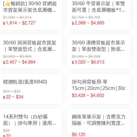
[👍暢銷款] 30/60 背網超
30/60 平背展示架｜單雙
市貨架展示架含底層棚板
面可選｜含底層棚板*1
X1
｜獨立座｜超市百貨專用
$1,940 ~ $3,214
$2,709 ~ $5,702
1,814 ~ $2,727
2,388 ~ $4,685
$
$
30/60 洞洞背板超市貨架
30/60 溝槽背板超市展示
｜單雙面型式｜含底層棚
架｜單面雙面型｜附底層
板 ×1｜鐵架｜展示架｜
棚板 ×1｜賣場槽板｜溝
$2,802 ~ $5,969
$3,563 ~ $8,298
置物架
2,457 ~ $4,884
槽板掛勾五金
3,020 ~ $6,613
$
$
標價軌道(弧度KR40)
掛勾洞背板用-單
15cm|20cm|25cm|30cm
$25 ~ $35
$3,428 ~ $4,652
22 ~ $34
$
14系列雙勾（白砂霧
鋼珠筆展示架｜含壓克力
面）｜掛勾專用｜適用
隔板・可調整陳列寬度｜
14/32 KD橫桿展示架
適用文具行・書局｜白色
$28
$6,120
22
／黑鐵灰｜免工具快速安
$