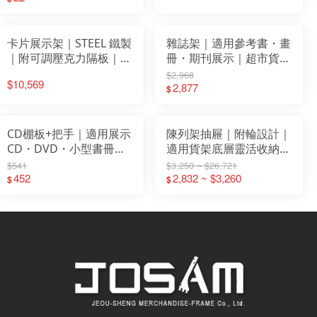
裝
卡片展示架｜STEEL 鐵製
雜誌架｜適用參考書・畫
｜附可調壓克力隔板｜文
冊・期刊展示｜超市貨架
具行・書局・超商適用
配件｜免工具安裝｜
$2,968
$10,569
STEEL鐵製・可調整位置
2,877
$
｜白色／黑鐵灰
CD棚板+把手｜適用展示
陳列架抽屜｜附輪設計｜
CD・DVD・小型書冊｜
適用貨架底層靈活收納
文具店・便利商店展示架
W600 W750 W900(mm)
$541
$3,250 ~ $26,721
配件｜STEEL鐵製陳列架
452
2,832 ~ $3,260
$
$
組件