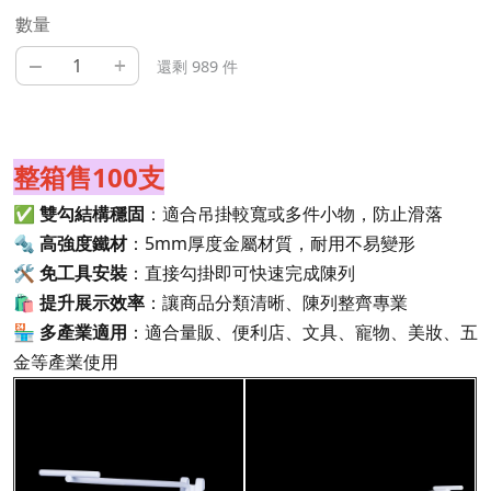
數量
–
+
還剩 989 件
整箱售100支
✅
雙勾結構穩固
：適合吊掛較寬或多件小物，防止滑落
🔩
高強度鐵材
：5mm厚度金屬材質，耐用不易變形
🛠
免工具安裝
：直接勾掛即可快速完成陳列
🛍
提升展示效率
：讓商品分類清晰、陳列整齊專業
🏪
多產業適用
：適合量販、便利店、文具、寵物、美妝、五
金等產業使用