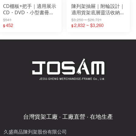
CD棚板+把手｜適用展示
陳列架抽屜｜附輪設計｜
CD・DVD・小型書冊｜
適用貨架底層靈活收納
文具店・便利商店展示架
W600 W750 W900(mm)
$541
$3,250 ~ $26,721
配件｜STEEL鐵製陳列架
452
2,832 ~ $3,260
$
$
組件
台灣貨架工廠 ‧ 工廠直營 ‧ 在地生產
久盛商品陳列架股份有限公司