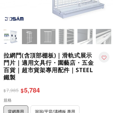
拉網門(含頂部棚板)｜滑軌式展示
門片｜適用文具行・園藝店・五金
百貨｜超市貨架專用配件｜STEEL
鐵製
5,784
7,985
$
$
規格
背網專用
洞洞/平背/溝槽板 專用