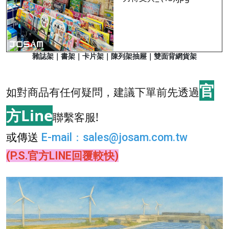
雜誌架｜書架｜卡片架｜陳列架抽屜｜雙面背網貨架
官
如對商品有任何疑問，建議下單前先透過
方Line
聯繫客服!
或傳送
E-mail
：
sales@josam.com.tw
(P.S.官方LINE回覆較快)