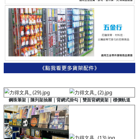
鋼珠筆架｜陳列架抽屜｜背網式掛勾｜雙面背網貨架｜標價軌道