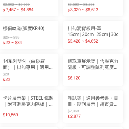
板 ×1｜鐵架｜展示架｜
棚板 ×1｜賣場槽板｜溝
$2,802 ~ $5,969
$3,563 ~ $8,298
置物架
2,457 ~ $4,884
槽板掛勾五金
3,020 ~ $6,613
$
$
標價軌道(弧度KR40)
掛勾洞背板用-單
15cm|20cm|25cm|30cm
$25 ~ $35
$3,428 ~ $4,652
22 ~ $34
$
14系列雙勾（白砂霧
鋼珠筆展示架｜含壓克力
面）｜掛勾專用｜適用
隔板・可調整陳列寬度｜
14/32 KD橫桿展示架
適用文具行・書局｜白色
$28
$6,120
22
／黑鐵灰｜免工具快速安
$
裝
卡片展示架｜STEEL 鐵製
雜誌架｜適用參考書・畫
｜附可調壓克力隔板｜文
冊・期刊展示｜超市貨架
具行・書局・超商適用
配件｜免工具安裝｜
$2,968
$10,569
STEEL鐵製・可調整位置
2,877
$
｜白色／黑鐵灰