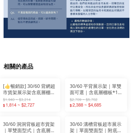
相關的產品
[👍暢銷款] 30/60 背網超
30/60 平背展示架｜單雙
市貨架展示架含底層棚板
面可選｜含底層棚板*1
X1
｜獨立座｜超市百貨專用
$1,940 ~ $3,214
$2,709 ~ $5,702
1,814 ~ $2,727
2,388 ~ $4,685
$
$
30/60 洞洞背板超市貨架
30/60 溝槽背板超市展示
｜單雙面型式｜含底層棚
架｜單面雙面型｜附底層