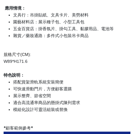
應用情境：
文具行：吊掛貼紙、文具卡片、美勞材料
園藝材料店：展示種子包、小型工具包
五金百貨店：掛香氛片、掛勾工具、黏膠用品、電池等
雜貨／藥妝通路：多件式小包裝吊卡商品
規格尺寸
(CM):
W89*H171.6
特色說明：
搭配貨架滑軌系統安裝簡便
可快速滑動門片，方便顧客選購
展示整齊、節省空間
適合高流通率商品的懸掛式陳列需求
模組化設計可靈活組裝或替換
*顧客範例參考*